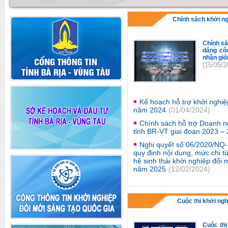
Chính sách khởi n
Chính sá
dáng cô
nhận giố
(15/05/2
Kế hoạch hỗ trợ khởi nghiệ
năm 2024
(01/04/2024)
Chính sách hỗ trợ Doanh n
tỉnh BR-VT giai đoạn 2023 –
Nghị quyết số 06/2020/NQ
quy định nội dung, mức chi t
hệ sinh thái khởi nghiệp đổi
năm 2025
(12/02/2024)
Cuộc thi khởi ngh
Cuộc thi