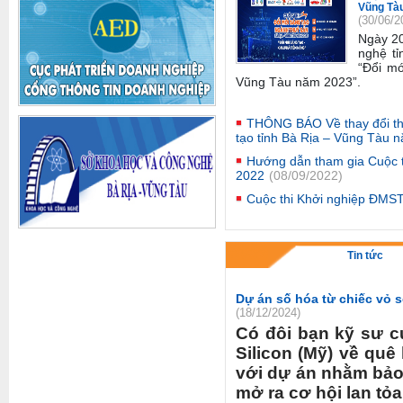
Vũng Tà
(30/06/2
Ngày 2
nghệ tỉ
“Đổi mớ
Vũng Tàu năm 2023”
.
THÔNG BÁO Về thay đổi thờ
tạo tỉnh Bà Rịa – Vũng Tàu 
Hướng dẫn tham gia Cuộc 
2022
(08/09/2022)
Cuộc thi Khởi nghiệp ĐMS
Tin tức
Dự án số hóa từ chiếc vỏ s
(18/12/2024)
Có đôi bạn kỹ sư c
Silicon (Mỹ) về qu
với dự án nhằm bảo 
mở ra cơ hội lan tỏa 