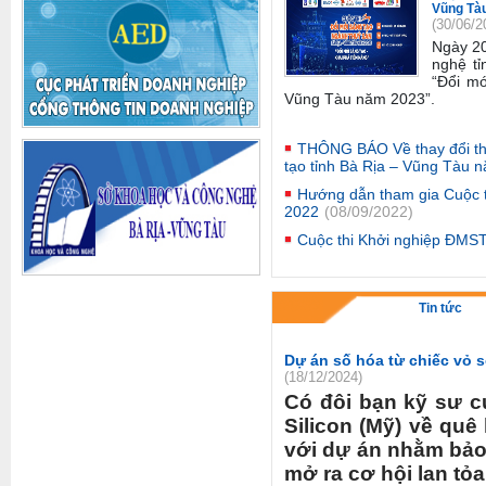
Vũng Tà
(30/06/2
Ngày 2
nghệ tỉ
“Đổi mớ
Vũng Tàu năm 2023”
.
THÔNG BÁO Về thay đổi thờ
tạo tỉnh Bà Rịa – Vũng Tàu 
Hướng dẫn tham gia Cuộc 
2022
(08/09/2022)
Cuộc thi Khởi nghiệp ĐMS
Tin tức
Dự án số hóa từ chiếc vỏ s
(18/12/2024)
Có đôi bạn kỹ sư c
Silicon (Mỹ) về qu
với dự án nhằm bảo 
mở ra cơ hội lan tỏa 