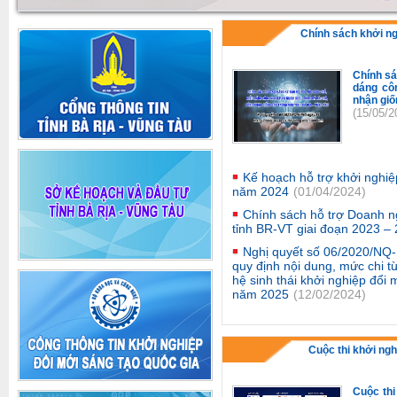
Chính sách khởi n
Chính sá
dáng cô
nhận giố
(15/05/2
Kế hoạch hỗ trợ khởi nghiệ
năm 2024
(01/04/2024)
Chính sách hỗ trợ Doanh n
tỉnh BR-VT giai đoạn 2023 –
Nghị quyết số 06/2020/NQ
quy định nội dung, mức chi t
hệ sinh thái khởi nghiệp đổi
năm 2025
(12/02/2024)
Cuộc thi khởi ngh
Cuộc thi