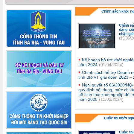
Chính sách khởi n
Chính sá
dáng cô
nhận giố
(15/05/2
Kế hoạch hỗ trợ khởi nghiệ
năm 2024
(01/04/2024)
Chính sách hỗ trợ Doanh n
tỉnh BR-VT giai đoạn 2023 –
Nghị quyết số 06/2020/NQ
quy định nội dung, mức chi t
hệ sinh thái khởi nghiệp đổi
năm 2025
(12/02/2024)
Cuộc thi khởi ngh
Cuộc thi