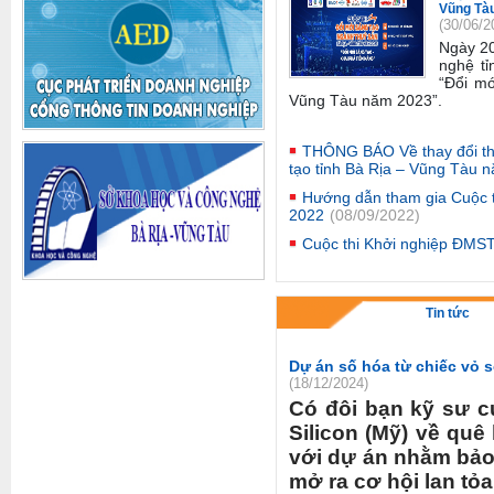
Vũng Tà
(30/06/2
Ngày 2
nghệ tỉ
“Đổi mớ
Vũng Tàu năm 2023”
.
THÔNG BÁO Về thay đổi thờ
tạo tỉnh Bà Rịa – Vũng Tàu 
Hướng dẫn tham gia Cuộc 
2022
(08/09/2022)
Cuộc thi Khởi nghiệp ĐMS
Tin tức
Dự án số hóa từ chiếc vỏ s
(18/12/2024)
Có đôi bạn kỹ sư c
Silicon (Mỹ) về qu
với dự án nhằm bảo 
mở ra cơ hội lan tỏa 