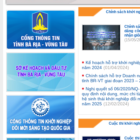
Chính sách khởi n
Chính sá
dáng cô
nhận giố
(15/05/2
Kế hoạch hỗ trợ khởi nghiệ
năm 2024
(01/04/2024)
Chính sách hỗ trợ Doanh n
tỉnh BR-VT giai đoạn 2023 –
Nghị quyết số 06/2020/NQ
quy định nội dung, mức chi t
hệ sinh thái khởi nghiệp đổi
năm 2025
(12/02/2024)
Cuộc thi khởi ngh
Cuộc thi