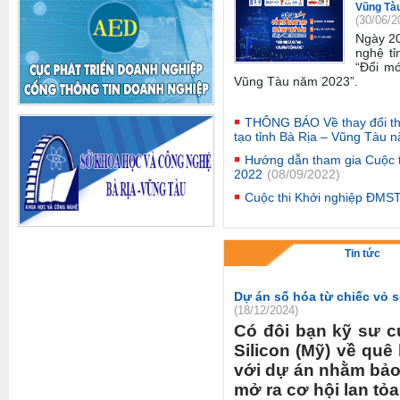
Vũng Tà
(30/06/2
Ngày 2
nghệ tỉ
“Đổi mớ
Vũng Tàu năm 2023”
.
THÔNG BÁO Về thay đổi thờ
tạo tỉnh Bà Rịa – Vũng Tàu 
Hướng dẫn tham gia Cuộc 
2022
(08/09/2022)
Cuộc thi Khởi nghiệp ĐMS
Tin tức
Dự án số hóa từ chiếc vỏ s
(18/12/2024)
Có đôi bạn kỹ sư c
Silicon (Mỹ) về qu
với dự án nhằm bảo 
mở ra cơ hội lan tỏa 