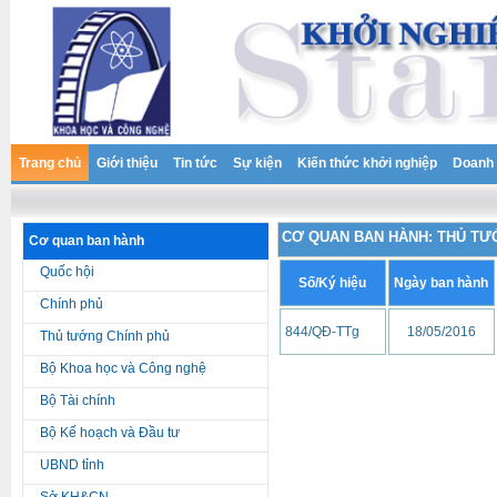
Trang chủ
Giới thiệu
Tin tức
Sự kiện
Kiến thức khởi nghiệp
Doanh 
CƠ QUAN BAN HÀNH: THỦ TƯ
Cơ quan ban hành
Quốc hội
Số/Ký hiệu
Ngày ban hành
Chính phủ
844/QĐ-TTg
18/05/2016
Thủ tướng Chính phủ
Bộ Khoa học và Công nghệ
Bộ Tài chính
Bộ Kế hoạch và Đầu tư
UBND tỉnh