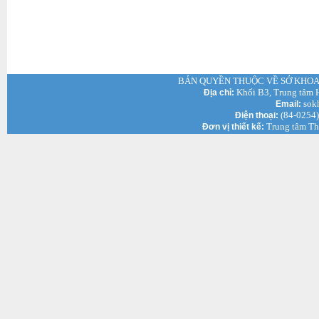
BẢN QUYỀN THUỘC VỀ SỞ KHOA 
Khối B3, Trung tâm H
Địa chỉ:
sok
Email:
(84-0254)
Điện thoại:
Trung tâm Th
Đơn vị thiết kế: