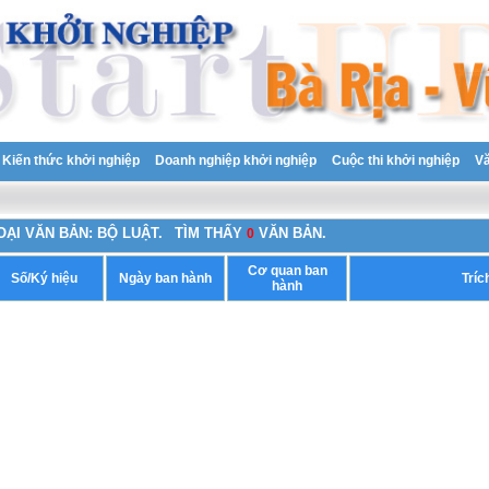
Kiến thức khởi nghiệp
Doanh nghiệp khởi nghiệp
Cuộc thi khởi nghiệp
V
OẠI VĂN BẢN: BỘ LUẬT.
TÌM THẤY
VĂN BẢN.
0
Cơ quan ban
Số/Ký hiệu
Ngày ban hành
Tríc
hành