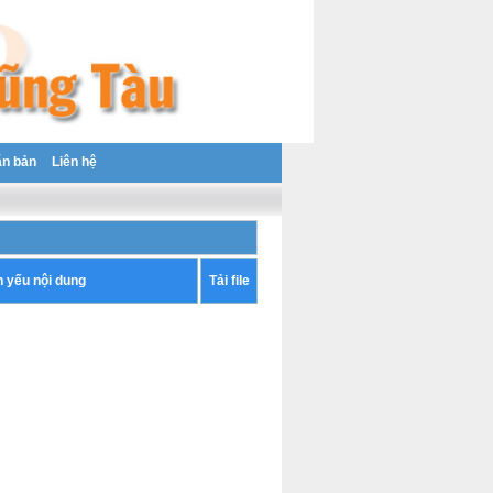
ăn bản
Liên hệ
h yếu nội dung
Tải file