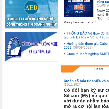
Vũng Tà
(30/06/2
Ngày 2
nghệ tỉ
“Đổi mớ
Vũng Tàu năm 2023”
.
THÔNG BÁO Về thay đổi thờ
tạo tỉnh Bà Rịa – Vũng Tàu 
Hướng dẫn tham gia Cuộc 
2022
(08/09/2022)
Cuộc thi Khởi nghiệp ĐMS
Tin tức
Dự án số hóa từ chiếc vỏ s
(18/12/2024)
Có đôi bạn kỹ sư c
Silicon (Mỹ) về qu
với dự án nhằm bảo 
mở ra cơ hội lan tỏa 