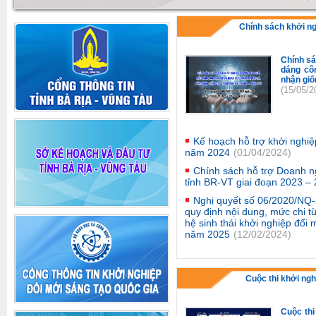
Chính sách khởi n
Chính sá
dáng cô
nhận giố
(15/05/2
Kế hoạch hỗ trợ khởi nghiệ
năm 2024
(01/04/2024)
Chính sách hỗ trợ Doanh n
tỉnh BR-VT giai đoạn 2023 –
Nghị quyết số 06/2020/NQ
quy định nội dung, mức chi t
hệ sinh thái khởi nghiệp đổi
năm 2025
(12/02/2024)
Cuộc thi khởi ngh
Cuộc thi