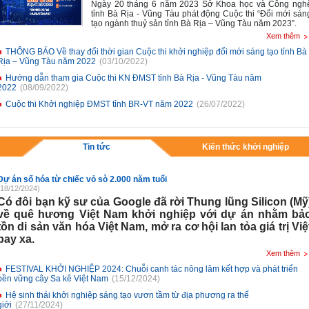
Ngày 20 tháng 6 năm 2023 Sở Khoa học và Công ngh
tỉnh Bà Rịa - Vũng Tàu phát động Cuộc thi
“Đổi mới sán
tạo ngành thuỷ sản tỉnh Bà Rịa – Vũng Tàu năm 2023”
.
Xem thêm
THÔNG BÁO Về thay đổi thời gian Cuộc thi khởi nghiệp đổi mới sáng tạo tỉnh Bà
Rịa – Vũng Tàu năm 2022
(03/10/2022)
Hướng dẫn tham gia Cuộc thi KN ĐMST tỉnh Bà Rịa - Vũng Tàu năm
2022
(08/09/2022)
Cuộc thi Khởi nghiệp ĐMST tỉnh BR-VT năm 2022
(26/07/2022)
Tin tức
Kiến thức khởi nghiệp
Dự án số hóa từ chiếc vỏ sò 2.000 năm tuổi
(18/12/2024)
Có đôi bạn kỹ sư của Google đã rời Thung lũng Silicon (Mỹ
về quê hương Việt Nam khởi nghiệp với dự án nhằm bả
tồn di sản văn hóa Việt Nam, mở ra cơ hội lan tỏa giá trị Việ
bay xa.
Xem thêm
FESTIVAL KHỞI NGHIỆP 2024: Chuỗi canh tác nông lâm kết hợp và phát triển
bền vững cây Sa kê Việt Nam
(15/12/2024)
Hệ sinh thái khởi nghiệp sáng tạo vươn tầm từ địa phương ra thế
giới
(27/11/2024)