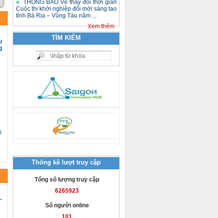
THÔNG BÁO Về thay đổi thời gian
Cuộc thi khởi nghiệp đổi mới sáng tạo
tỉnh Bà Rịa – Vũng Tàu năm ...
Xem thêm
TÌM KIẾM
u
g
i
Thống kê lượt truy cập
Tổng số lượng truy cập
6265923
-
Số người online
101