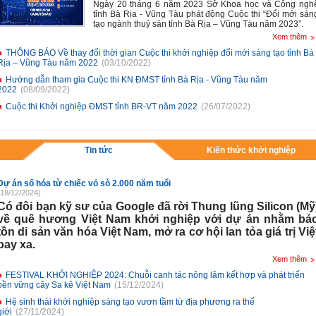
Ngày 20 tháng 6 năm 2023 Sở Khoa học và Công ngh
tỉnh Bà Rịa - Vũng Tàu phát động Cuộc thi
“Đổi mới sán
tạo ngành thuỷ sản tỉnh Bà Rịa – Vũng Tàu năm 2023”
.
Xem thêm
THÔNG BÁO Về thay đổi thời gian Cuộc thi khởi nghiệp đổi mới sáng tạo tỉnh Bà
Rịa – Vũng Tàu năm 2022
(03/10/2022)
Hướng dẫn tham gia Cuộc thi KN ĐMST tỉnh Bà Rịa - Vũng Tàu năm
2022
(08/09/2022)
Cuộc thi Khởi nghiệp ĐMST tỉnh BR-VT năm 2022
(26/07/2022)
Tin tức
Kiến thức khởi nghiệp
Dự án số hóa từ chiếc vỏ sò 2.000 năm tuổi
(18/12/2024)
Có đôi bạn kỹ sư của Google đã rời Thung lũng Silicon (Mỹ
về quê hương Việt Nam khởi nghiệp với dự án nhằm bả
tồn di sản văn hóa Việt Nam, mở ra cơ hội lan tỏa giá trị Việ
bay xa.
Xem thêm
FESTIVAL KHỞI NGHIỆP 2024: Chuỗi canh tác nông lâm kết hợp và phát triển
bền vững cây Sa kê Việt Nam
(15/12/2024)
Hệ sinh thái khởi nghiệp sáng tạo vươn tầm từ địa phương ra thế
giới
(27/11/2024)