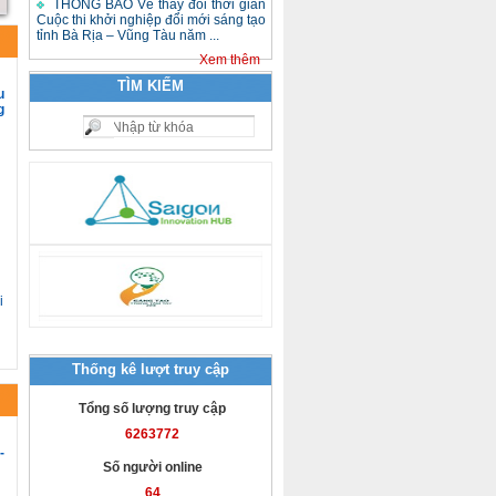
THÔNG BÁO Về thay đổi thời gian
Cuộc thi khởi nghiệp đổi mới sáng tạo
tỉnh Bà Rịa – Vũng Tàu năm ...
Xem thêm
TÌM KIẾM
u
g
i
Thống kê lượt truy cập
Tổng số lượng truy cập
6263772
-
Số người online
64