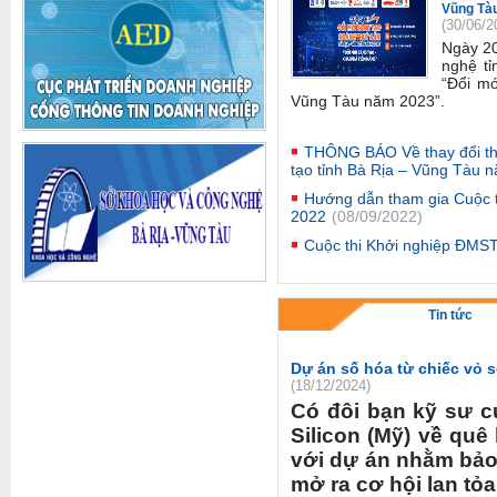
Vũng Tà
(30/06/2
Ngày 2
nghệ tỉ
“Đổi mớ
Vũng Tàu năm 2023”
.
THÔNG BÁO Về thay đổi thờ
tạo tỉnh Bà Rịa – Vũng Tàu 
Hướng dẫn tham gia Cuộc 
2022
(08/09/2022)
Cuộc thi Khởi nghiệp ĐMS
Tin tức
Dự án số hóa từ chiếc vỏ s
(18/12/2024)
Có đôi bạn kỹ sư c
Silicon (Mỹ) về qu
với dự án nhằm bảo 
mở ra cơ hội lan tỏa 