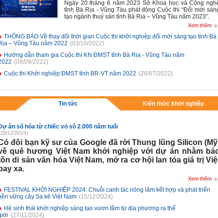
Ngày 20 tháng 6 năm 2023 Sở Khoa học và Công ngh
tỉnh Bà Rịa - Vũng Tàu phát động Cuộc thi
“Đổi mới sán
tạo ngành thuỷ sản tỉnh Bà Rịa – Vũng Tàu năm 2023”
.
Xem thêm
THÔNG BÁO Về thay đổi thời gian Cuộc thi khởi nghiệp đổi mới sáng tạo tỉnh Bà
Rịa – Vũng Tàu năm 2022
(03/10/2022)
Hướng dẫn tham gia Cuộc thi KN ĐMST tỉnh Bà Rịa - Vũng Tàu năm
2022
(08/09/2022)
Cuộc thi Khởi nghiệp ĐMST tỉnh BR-VT năm 2022
(26/07/2022)
Tin tức
Kiến thức khởi nghiệp
Dự án số hóa từ chiếc vỏ sò 2.000 năm tuổi
(18/12/2024)
Có đôi bạn kỹ sư của Google đã rời Thung lũng Silicon (Mỹ
về quê hương Việt Nam khởi nghiệp với dự án nhằm bả
tồn di sản văn hóa Việt Nam, mở ra cơ hội lan tỏa giá trị Việ
bay xa.
Xem thêm
FESTIVAL KHỞI NGHIỆP 2024: Chuỗi canh tác nông lâm kết hợp và phát triển
bền vững cây Sa kê Việt Nam
(15/12/2024)
Hệ sinh thái khởi nghiệp sáng tạo vươn tầm từ địa phương ra thế
giới
(27/11/2024)