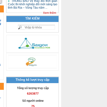
THÔNG BÁO Về thay đổi thời gian
Cuộc thi khởi nghiệp đổi mới sáng tạo
tỉnh Bà Rịa – Vũng Tàu năm ...
Xem thêm
TÌM KIẾM
u
g
i
Thống kê lượt truy cập
Tổng số lượng truy cập
6263877
-
Số người online
75