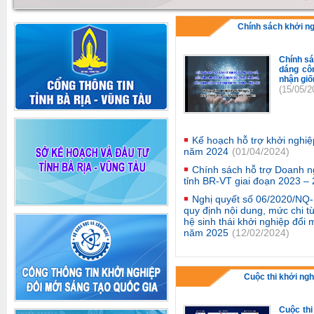
Chính sách khởi n
Chính sá
dáng cô
nhận giố
(15/05/2
Kế hoạch hỗ trợ khởi nghiệ
năm 2024
(01/04/2024)
Chính sách hỗ trợ Doanh n
tỉnh BR-VT giai đoạn 2023 –
Nghị quyết số 06/2020/NQ
quy định nội dung, mức chi t
hệ sinh thái khởi nghiệp đổi
năm 2025
(12/02/2024)
Cuộc thi khởi ngh
Cuộc thi