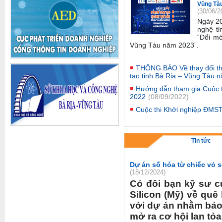
Vũng Tà
(30/06/2
Ngày 2
nghệ tỉ
“Đổi mớ
Vũng Tàu năm 2023”
.
THÔNG BÁO Về thay đổi thờ
tạo tỉnh Bà Rịa – Vũng Tàu 
Hướng dẫn tham gia Cuộc 
2022
(08/09/2022)
Cuộc thi Khởi nghiệp ĐMS
Tin tức
Dự án số hóa từ chiếc vỏ s
(18/12/2024)
Có đôi bạn kỹ sư c
Silicon (Mỹ) về qu
với dự án nhằm bảo 
mở ra cơ hội lan tỏa 